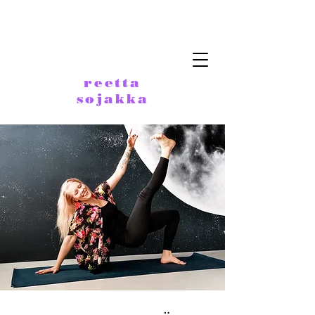
reetta
sojakka