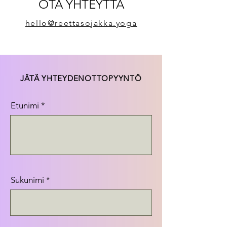
OTA YHTEYTTÄ
hello@reettasojakka.yoga
JÄTÄ YHTEYDENOTTOPYYNTÖ
Etunimi
Sukunimi